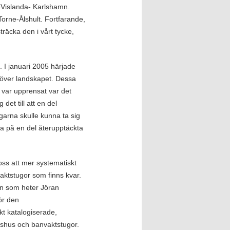
-Vislanda- Karlshamn.
rne-Ålshult. Fortfarande,
träcka den i vårt tycke,
. I januari 2005 härjade
 över landskapet. Dessa
 var upprensat var det
det till att en del
ägarna skulle kunna ta sig
ykla på en del återupptäckta
oss att mer systematiskt
aktstugor som finns kvar.
an som heter Jöran
ör den
kt katalogiserade,
nshus och banvaktstugor.