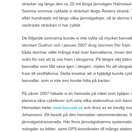
sträcker sig längs den ca 20 mil långa järnvägen Halmstad
Samma sommar cyklade vi sträckan längs Åsnens strand, To
efter hundratals mil längs olika järnvägslinjer, så är denna s
vackraste sträckan vi har cyklat.
De följande somrarna kunde vi inte cykla så mycket banvall
stormen Gudrun och i januari 2007 drog stormen Per fram
båda stormar välte många träd över banvallarna, innan det
svårt för oss att ta oss fram i skogarna. På längre sikt bidrog 
banvallar som fått växa igen i skogen, röjdes för att skogs
fram till vindfällorna. Detta innebar att vi hjälpligt kunde c
banvallar, som vi inte ens kunde hitta på kartan.
På våren 2007 hittade vi en hemsida på nätet som hjälper 
planera våra cykelturer och veta vilka stationshus och banv
Hemsidan heter
www.banvakt.se
och drivs av en trevlig m
Johansson. Ett besök på den hemsidan rekommenderas, f
järnvägsintresserade. Här finns järnvägslinjerna systematis
mängder av bilder, samt GPS-koordinater till många statio