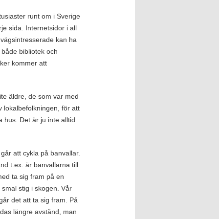
tusiaster runt om i Sverige
je sida. Internetsidor i all
nvägsintresserade kan ha
u både bibliotek och
öcker kommer att
lite äldre, de som var med
 lokalbefolkningen, för att
us. Det är ju inte alltid
år att cykla på banvallar.
d t.ex. är banvallarna till
med ta sig fram på en
 smal stig i skogen. Vår
å går det att ta sig fram. På
färdas längre avstånd, man