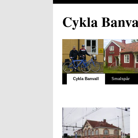
Cykla Banva
Cykla Banvall
Smalspår