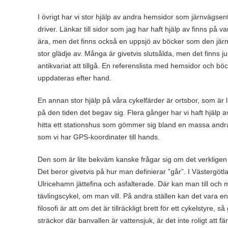
I övrigt har vi stor hjälp av andra hemsidor som järnvägsen
driver. Länkar till sidor som jag har haft hjälp av finns på var
ära, men det finns också en uppsjö av böcker som den jär
stor glädje av. Många är givetvis slutsålda, men det finns j
antikvariat att tillgå. En referenslista med hemsidor och b
uppdateras efter hand.
En annan stor hjälp på våra cykelfärder är ortsbor, som är 
på den tiden det begav sig. Flera gånger har vi haft hjälp av
hitta ett stationshus som gömmer sig bland en massa andra h
som vi har GPS-koordinater till hands.
Den som är lite bekväm kanske frågar sig om det verkligen g
Det beror givetvis på hur man definierar ”går”. I Västergötlan
Ulricehamn jättefina och asfalterade. Där kan man till och 
tävlingscykel, om man vill. På andra ställen kan det vara en
filosofi är att om det är tillräckligt brett för ett cykelstyre, s
sträckor där banvallen är vattensjuk, är det inte roligt att 