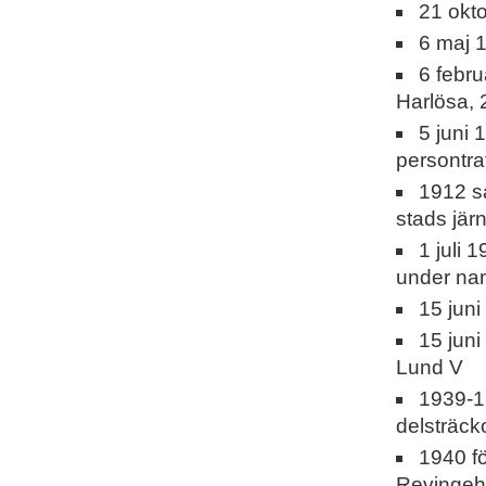
21 okt
6 maj 
6 febr
Harlösa, 
5 juni
persontra
1912 s
stads jär
1 juli
under na
15 juni
15 juni
Lund V
1939-19
delsträck
1940 fö
Revingeh