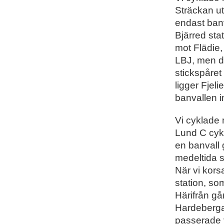
Sträckan ut
endast banv
Bjärred sta
mot Flädie,
LBJ, men det
stickspåret
ligger Fjeli
banvallen in
Vi cyklade
Lund C cykl
en banvall 
medeltida 
När vi kors
station, so
Härifrån går
Hardeberga
passerade 