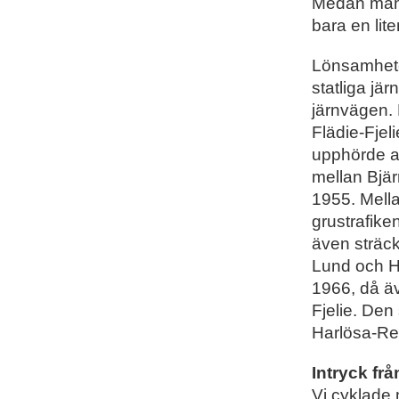
Medan man 
bara en lite
Lönsamhete
statliga jä
järnvägen. 
Flädie-Fje
upphörde al
mellan Bjär
1955. Mell
grustrafike
även sträck
Lund och Ha
1966, då äv
Fjelie. Den
Harlösa-Re
Intryck frå
Vi cyklade