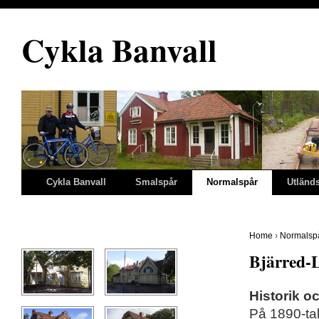
Cykla Banvall
Cykla Banvall
Smalspår
Normalspår
Utländ
Home
›
Normalsp
Bjärred-
Historik o
På 1890-ta