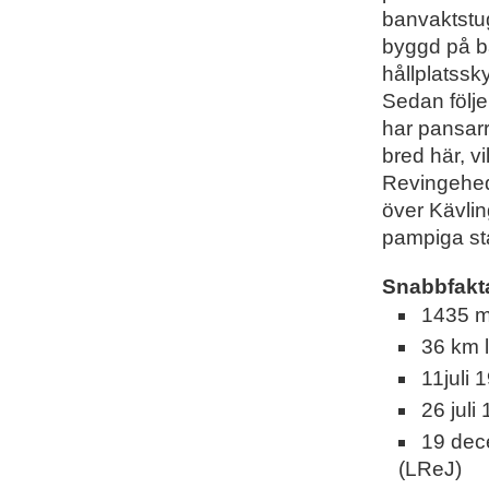
banvaktstu
byggd på ba
hållplatssk
Sedan följe
har pansar
bred här, vil
Revingehed
över Kävli
pampiga st
Snabbfakt
1435 
36 km 
11juli 
26 jul
19 dec
(LReJ)