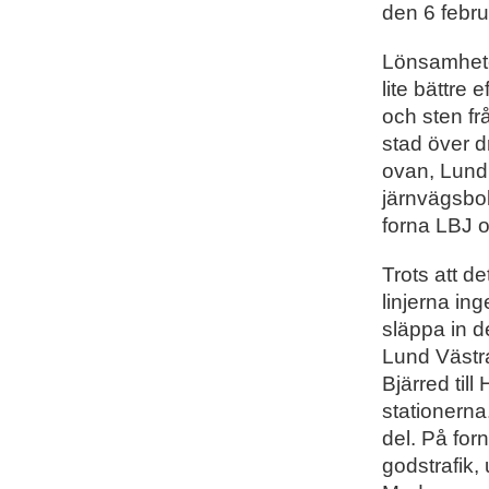
den 6 febru
Lönsamheten
lite bättre 
och sten fr
stad över d
ovan, Lund 
järnvägsbo
forna LBJ 
Trots att 
linjerna in
släppa in d
Lund Västra
Bjärred til
stationerna
del. På for
godstrafik,