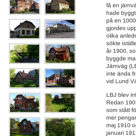
få en järnv
hade byggt
på en 1000
gjordes up
olika anled
sökte istäl
år 1900, so
byggde man
Järnväg (LB
inte ända fr
vid Lund Vä
LBJ blev in
Redan 1903
som stått fö
mer pengar
maj 1910 oc
januari 19