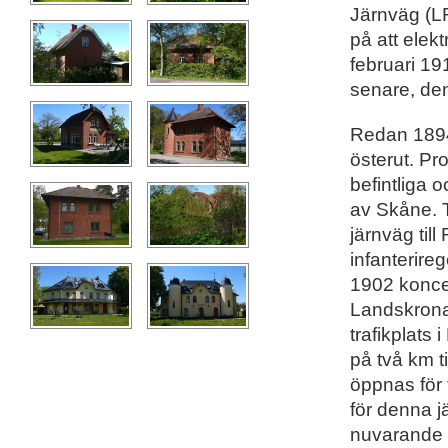
Järnväg (L
på att elek
februari 191
senare, den
Redan 1894 
österut. Pr
befintliga 
av Skåne. T
järnväg til
infanterire
1902 konces
Landskrona
trafikplats
på två km 
öppnas för 
för denna j
nuvarande 