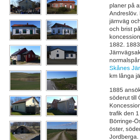
planer på a
Andreslöv.
järnväg och
och brist p
koncession
1882. 1883
Järnvägsak
normalspår
Skånes Jär
km långa jä
1885 ansök
söderut til
Koncession
trafik den 
Börringe-Ö
öster, söde
Jordberga.