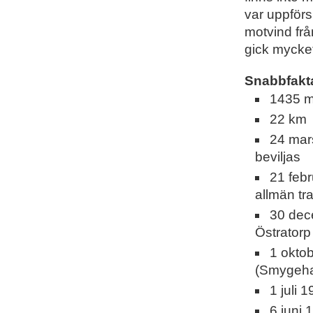
var uppför
motvind frå
gick mycket 
Snabbfakt
1435 
22 km
24 mar
beviljas
21 feb
allmän tra
30 dec
Östratorp
1 okto
(Smygeham
1 juli 
6 juni