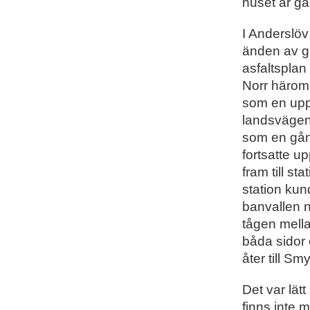
huset är g
I Anderslöv
änden av ga
asfaltsplan
Norr härom
som en upp
landsvägen
som en gång 
fortsatte u
fram till s
station kun
banvallen no
tågen mell
båda sidor 
åter till S
Det var lätt
finns inte m