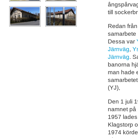
ångspårvagn
till sockerb
Redan från
samarbete i
Dessa var
Järnväg
,
Y
Järnväg
. S
banorna hjä
man hade e
samarbetet
(YJ),
Den 1 juli 
namnet på 
1957 lades 
Klagstorp o
1974 kördes