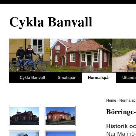
Cykla Banvall
Cykla Banvall
Smalspår
Normalspår
Utländ
Home
›
Normalsp
Börringe-
Historik o
När Malmö