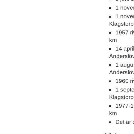
1 nove
1 nove
Klagsto
1957 r
km
14 apri
Anderslö
1 augu
Anderslö
1960 r
1 sept
Klagstor
1977-1
km
Det är 