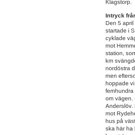
Klagstorp.
Intryck frå
Den 5 april
startade i
cyklade vä
mot Hemmes
station, so
km svängde 
nordöstra 
men efterso
hoppade vi 
femhundra m
om vägen. I
Anderslöv.
mot Rydeho
hus på väst
ska här ha 