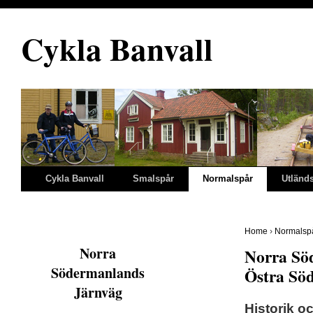
Cykla Banvall
Cykla Banvall
Smalspår
Normalspår
Utländ
Home
›
Normalsp
Norra
Norra Sö
Södermanlands
Östra Sö
Järnväg
Historik o