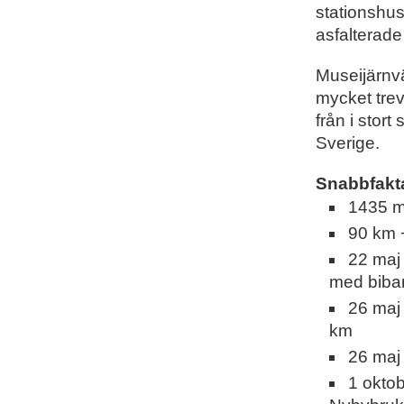
stationshus
asfalterade
Museijärnv
mycket trev
från i stor
Sverige.
Snabbfakt
1435 
90 km 
22 maj 
med biba
26 maj
km
26 maj
1 okto