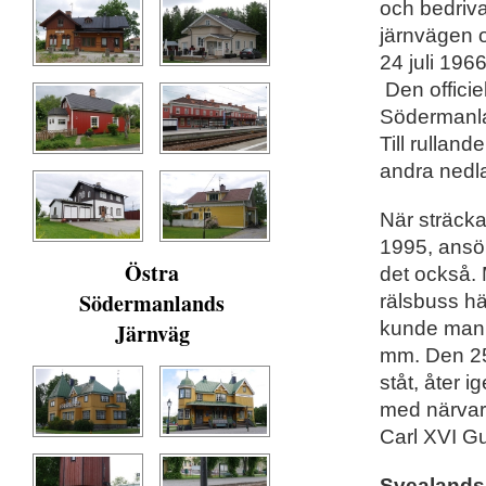
och bedriv
järnvägen 
24 juli 196
Den offici
Södermanla
Till rullan
andra nedl
När sträck
1995, ansö
Östra
det också.
Södermanlands
rälsbuss hä
kunde man 
Järnväg
mm. Den 25
ståt, åter 
med närvar
Carl XVI Gu
Svealands