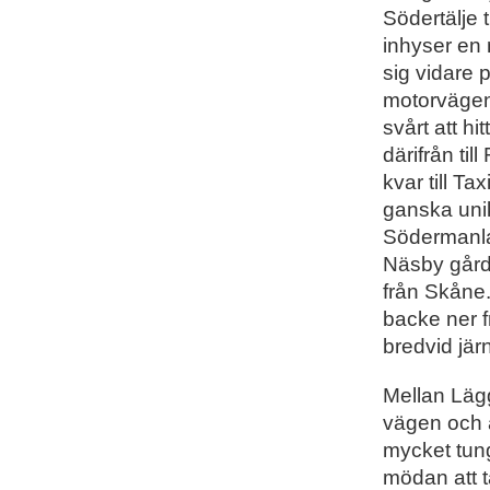
Södertälje 
inhyser en 
sig vidare
motorvägen 
svårt att hi
därifrån til
kvar till T
ganska unik
Södermanla
Näsby gård
från Skåne.
backe ner f
bredvid jär
Mellan Lägg
vägen och ä
mycket tun
mödan att t