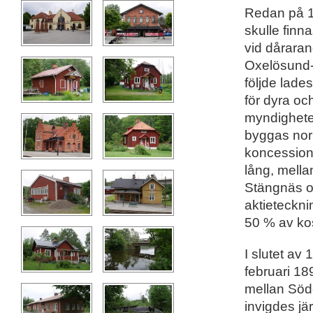
Redan på 18
skulle finn
vid dårara
Oxelösund-
följde lade
för dyra oc
myndigheter
byggas norm
koncession
lång, mella
Stängnäs o
aktieteckni
50 % av ko
I slutet av
februari 18
mellan Söd
invigdes jä