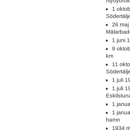
Nybybruk
1 okto
Södertälj
26 maj
Mälarba
1 juni
9 okto
km
11 okto
Södertäl
1 juli 
1 juli 
Eskilstun
1 janu
1 janua
hamn
1934 r