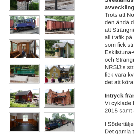
avvecklin
Trots att N
den ändå d
att Strängn
all trafik 
som fick s
Eskilstuna
och Strängn
NRSlJ:s st
fick vara k
det att köra
Intryck fr
Vi cyklade
2015 samt 
I Södertälj
Det gamla t