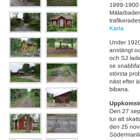
1899-1900 f
Mälarbaden
trafikerade
Karta
Under 1920-
anstängt oc
och SJ lade
se snabbfak
största pro
näst efter 
bibana.
Uppkomste
Den 27 sep
tur att ska
den 25 nov
Södermanlan