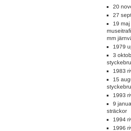
20 nov
27 sept
19 maj
museitraf
mm järnv
1979 u
3 oktob
styckebr
1983 ri
15 augu
styckebr
1993 r
9 janua
sträckor
1994 r
1996 r