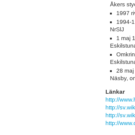
Åkers st
1997 r
1994-1
NrSlJ
1 maj 
Eskilstun
Omkrin
Eskilstun
28 maj
Näsby, o
Länkar
http://www.
http://sv
http://sv.w
http://www.o