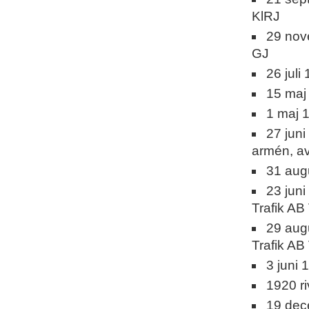
KlRJ
29 nov
GJ
26 jul
15 maj
1 maj 
27 juni
armén, a
31 aug
23 jun
Trafik AB
29 aug
Trafik AB
3 juni 
1920 r
19 dec