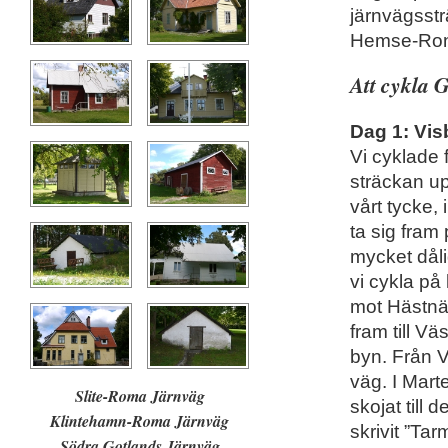
järnvägsst
Hemse-Ro
Att cykla 
Dag 1: Vis
Vi cyklade 
sträckan up
vårt tycke, i
ta sig fram
mycket dåli
vi cykla på 
mot Hästnä
fram till V
byn. Från V
väg. I Mart
Slite-Roma Järnväg
skojat till 
Klintehamn-Roma Järnväg
skrivit ”Tar
Södra Gotlands Järnväg