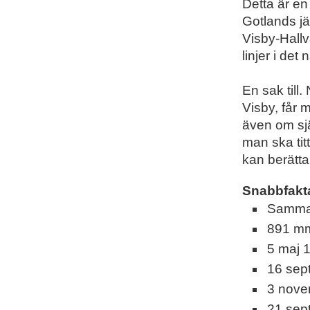
Detta är en
Gotlands j
Visby-Hall
linjer i det
En sak till.
Visby, får 
även om sjä
man ska tit
kan berätt
Snabbfakt
Samman
891 m
5 maj 1
16 sep
3 nove
21 sep