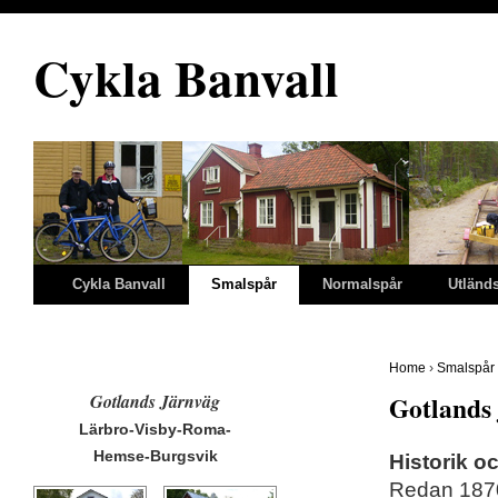
Cykla Banvall
Cykla Banvall
Smalspår
Normalspår
Utländ
Home
›
Smalspår
Gotlands Järnväg
Gotlands
Lärbro-Visby-Roma-
Hemse-Burgsvik
Historik o
Redan 1870 