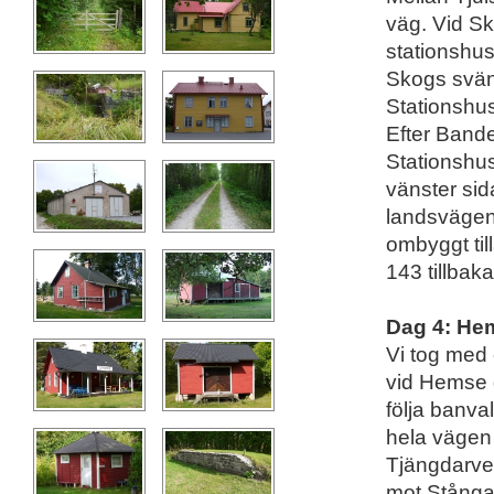
väg. Vid Sk
stationshus
Skogs svän
Stationshus
Efter Bande
Stationshus
vänster sida
landsvägen
ombyggt ti
143 tillbaka 
Dag 4: He
Vi tog med
vid Hemse g
följa banva
hela vägen t
Tjängdarve 
mot Stånga.