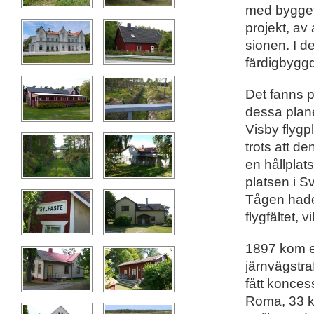
med bygget 
projekt, a
sionen. I d
färdigbygg
Det fanns p
dessa plan
Visby flygp
trots att d
en hållplats
platsen i S
Tågen hade 
flygfältet, 
1897 kom et
järnvägstra
fått konces
Roma, 33 k