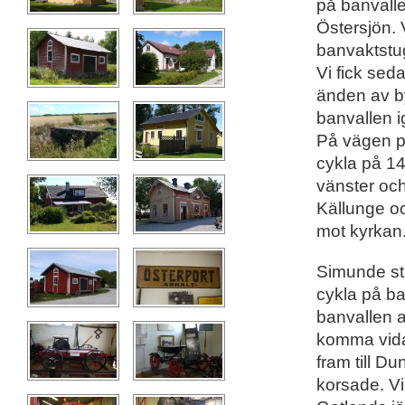
på banvalle
Östersjön. 
banvaktstug
Vi fick seda
änden av b
banvallen i
På vägen pa
cykla på 147
vänster och
Källunge oc
mot kyrkan
Simunde st
cykla på b
banvallen a
komma vida
fram till D
korsade. Vi