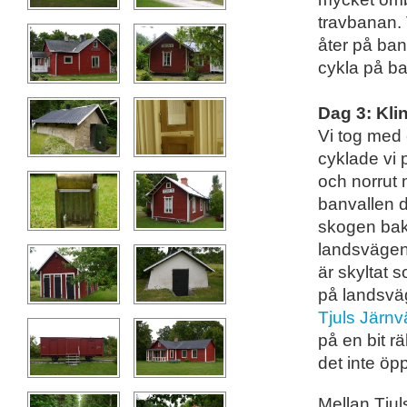
travbanan.
åter på ban
cykla på ba
Dag 3: Kl
Vi tog med 
cyklade vi
och norrut m
banvallen d
skogen bak
landsvägen
är skyltat 
på landsväg
Tjuls Jär
på en bit r
det inte öpp
Mellan Tjul