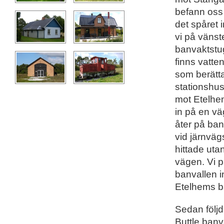
befann oss 
det spåret 
vi på vänst
banvaktstug
finns vatte
som berätta
stationshus
mot Etelhem
in på en vä
åter på ban
vid järnväg
hittade uta
vägen. Vi p
banvallen in
Etelhems b
Sedan följd
Buttle banv