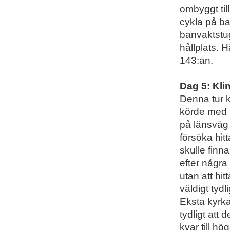
ombyggt til
cykla på ba
banvaktstug
hållplats. H
143:an.
Dag 5: Kl
Denna tur k
körde med b
på länsväg 
försöka hit
skulle finn
efter några 
utan att hi
väldigt tyd
Eksta kyrka 
tydligt att
kvar till hö