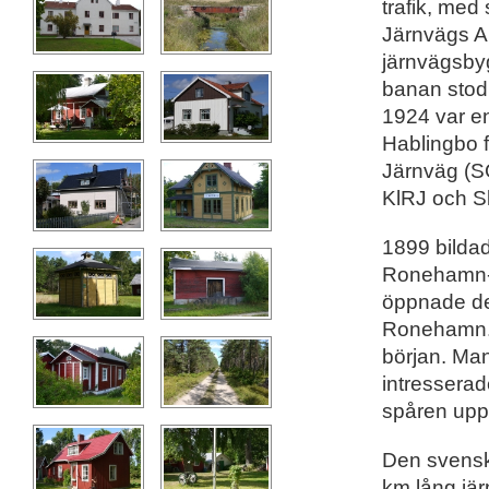
trafik, me
Järnvägs AB
järnvägsby
banan stod
1924 var en
Hablingbo 
Järnväg (S
KlRJ och S
1899 bildad
Ronehamn-H
öppnade de
Ronehamn. 
början. Man 
intresserad
spåren upp
Den svensk
km lång jär