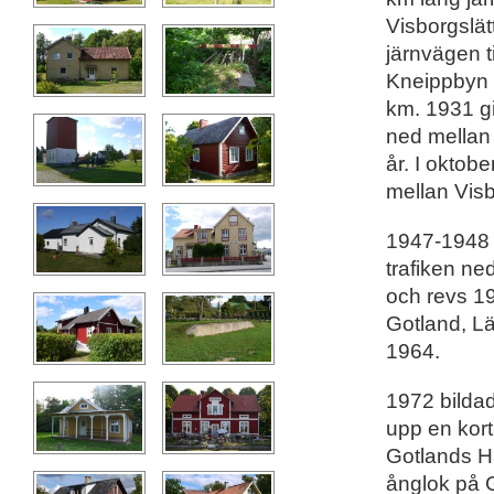
Visborgslät
järnvägen ti
Kneippbyn o
km. 1931 gi
ned mellan
år. I oktob
mellan Vis
1947-1948 f
trafiken n
och revs 19
Gotland, L
1964.
1972 bilda
upp en kort
Gotlands H
ånglok på G