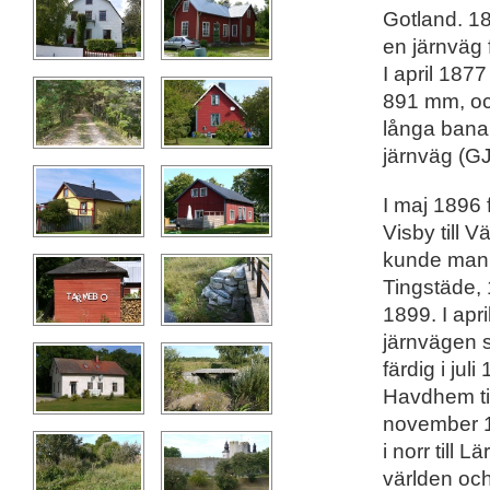
Gotland. 18
en järnväg 
I april 18
891 mm, oc
långa bana
järnväg (GJ
I maj 1896 
Visby till
kunde man 
Tingstäde, 
1899. I apr
järnvägen 
färdig i ju
Havdhem til
november 1
i norr till 
världen och