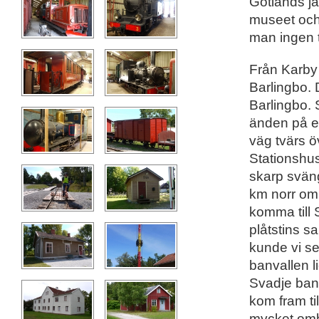
Gotlands j
museet och 
man ingen tå
Från Karby 
Barlingbo. 
Barlingbo. S
änden på en
väg tvärs öv
Stationshus
skarp sväng
km norr om 
komma till 
plåtstins s
kunde vi se
banvallen l
Svadje ban
kom fram ti
mycket omb