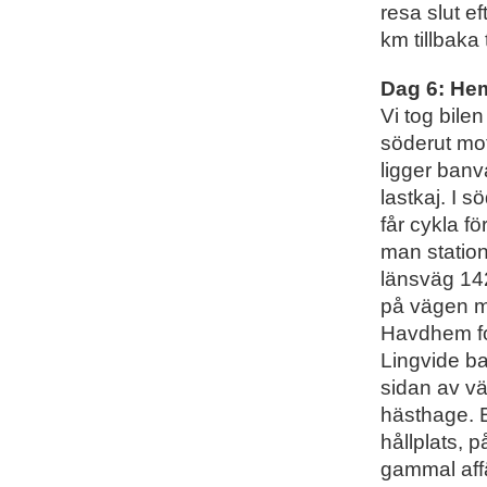
resa slut e
km tillbaka
Dag 6: He
Vi tog bile
söderut mot
ligger ban
lastkaj. I 
får cykla f
man station
länsväg 142
på vägen m
Havdhem for
Lingvide b
sidan av vä
hästhage. E
hållplats, p
gammal aff