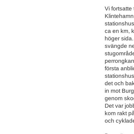
Vi fortsatt
Klintehamn
stationshus
ca en km, 
höger sida.
svängde ner
stugområdet
perrongkant
första anbl
stationshus
det och bak
in mot Burg
genom skog
Det var jobb
kom rakt på
och cyklade