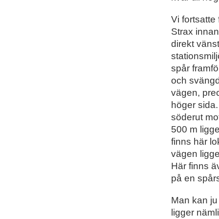
Vi fortsatt
Strax inna
direkt väns
stationsmil
spår framfö
och svängde
vägen, prec
höger sida.
söderut mot
500 m ligge
finns här l
vägen ligge
Här finns 
på en spår
Man kan ju
ligger näml