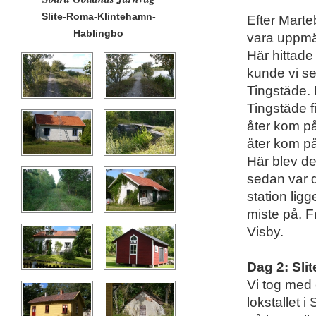
Slite-Roma-Klintehamn-
Efter Marte
Hablingbo
vara uppmär
Här hittade
kunde vi se
Tingstäde. H
Tingstäde f
åter kom på
åter kom på
Här blev det
sedan var d
station ligg
miste på. F
Visby.
Dag 2: Sli
Vi tog med 
lokstallet i