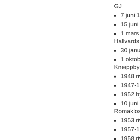
GJ
7 juni
15 juni
1 mars
Hallvards,
30 janu
1 oktob
Kneippby
1948 r
1947-19
1952 b
10 juni
Romaklos
1953 ri
1957-1
1958 r