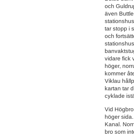
och Guldrup
även Buttle
stationshus
tar stopp i
och fortsät
stationshus
banvaktstug
vidare fick 
höger, norr
kommer åter
Viklau hållp
kartan tar 
cyklade ist
Vid Högbro,
höger sida.
Kanal. Nor
bro som int