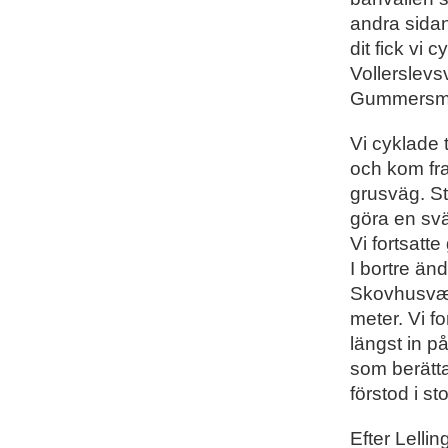
andra sida
dit fick vi
Vollerslevs
Gummersmar
Vi cyklade t
och kom fra
grusväg. St
göra en svä
Vi fortsatt
I bortre ä
Skovhusvæn
meter. Vi fo
längst in p
som berätt
förstod i sto
Efter Lelli