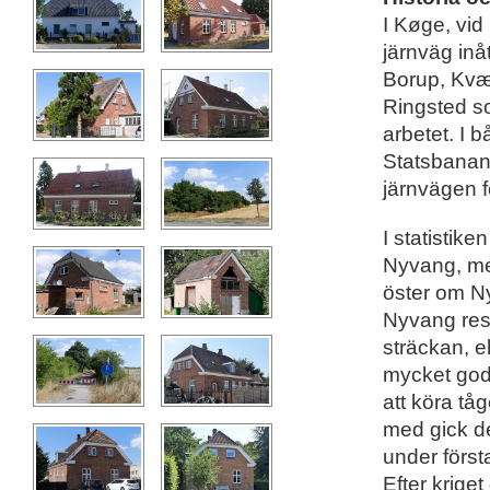
I Køge, vid
järnväg inåt
Borup, Kvær
Ringsted so
arbetet. I 
Statsbanan
järnvägen fö
I statistike
Nyvang, me
öster om N
Nyvang rest
sträckan, el
mycket gods
att köra tå
med gick de
under först
Efter kriget