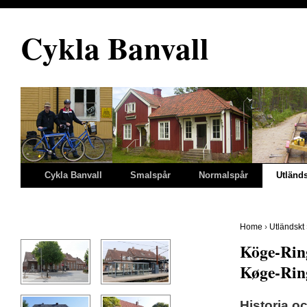
Cykla Banvall
Cykla Banvall
Smalspår
Normalspår
Utländ
Home
›
Utländskt
K
öge-Rin
Køge-Rin
Historia o