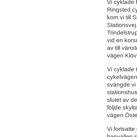
Vi cyklade
Ringsted cy
kom vi till
Stationsvej
Trindelstru
vid en kors
av till vän
vägen Klöv
Vi cyklade t
cykelvägen
svängde vi 
stationshus
slutet av de
följde skyl
vägen Öste
Vi fortsatt
banvallen s