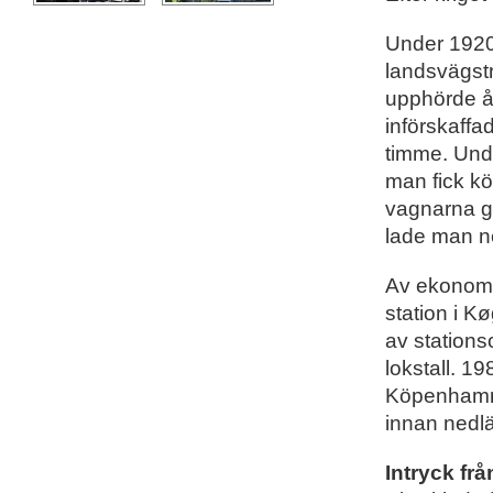
Under 1920-
landsvägst
upphörde ån
införskaffa
timme. Und
man fick kö
vagnarna gi
lade man n
Av ekonomi
station i K
av station
lokstall. 1
Köpenhamn 
innan nedl
Intryck frå