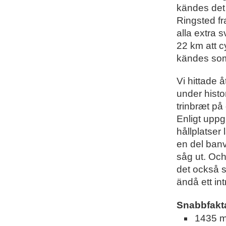
kändes det 
Ringsted fr
alla extra 
22 km att c
kändes som 
Vi hittade å
under histo
trinbræt på
Enligt uppg
hållplatser
en del ban
såg ut. Och
det också s
ändå ett in
Snabbfakt
1435 