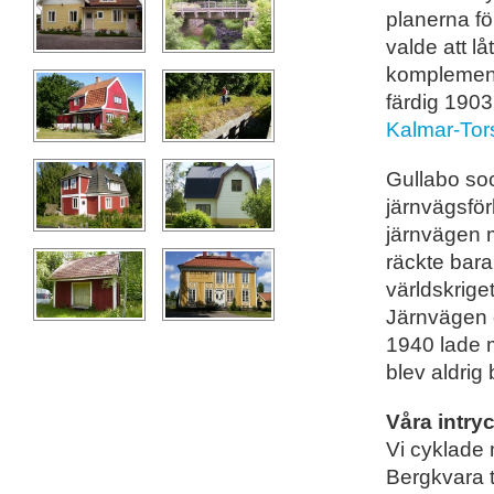
planerna för
valde att l
komplement
färdig 190
Kalmar-Tor
Gullabo soc
järnvägsför
järnvägen 
räckte bara
världskrige
Järnvägen 
1940 lade m
blev aldrig
Våra intry
Vi cyklade 
Bergkvara t