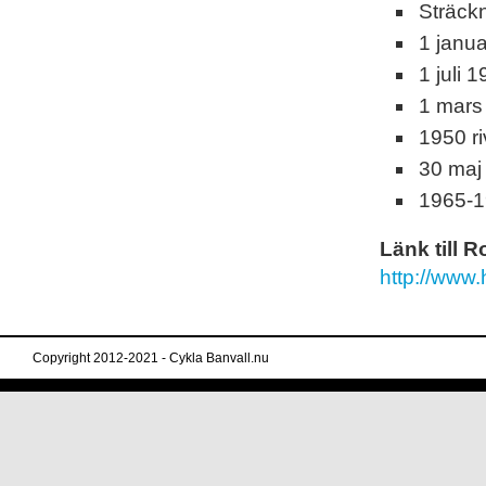
S
träck
1 janu
1 juli 
1 mars
1
950 r
30 maj 
1965-1
Länk till 
http://www.h
Copyright 2012-2021 - Cykla Banvall.nu