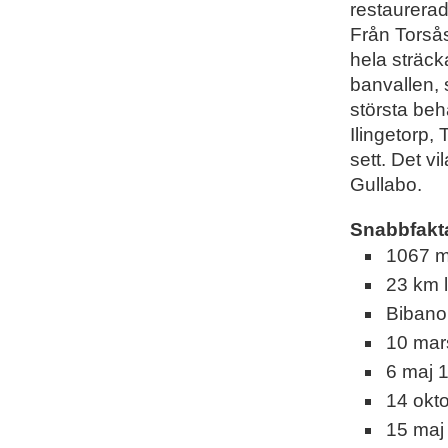
restaurerad
Från Torsås
hela sträck
banvallen,
största beh
Ilingetorp, 
sett. Det v
Gullabo.
Snabbfakt
1067 
23 km 
Bibanor
10 mar
6 maj 
14 okt
15 maj