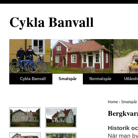
Cykla Banvall
Cykla Banvall
Smalspår
Normalspår
Utländ
Home
›
Smalspår
Bergkvar
Historik o
När man b