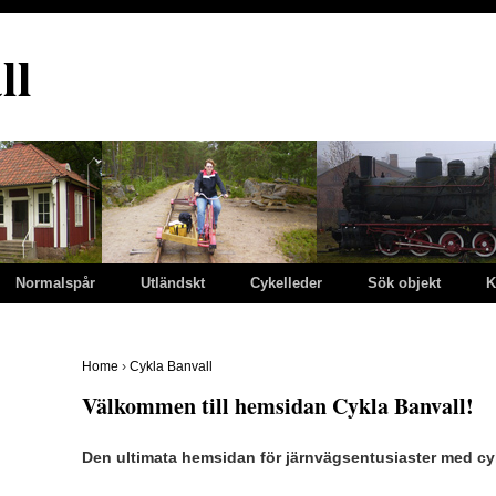
ll
Normalspår
Utländskt
Cykelleder
Sök objekt
K
Home
›
Cykla Banvall
Välkommen till hemsidan Cykla Banvall!
Den ultimata hemsidan för järnvägsentusiaster med cy