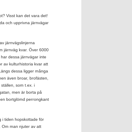
t? Visst kan det vara det!
gda och upprivna järnvägar
av järnvägslinjerna
m järnväg kvar. Över 6000
å har dessa järnvägar inte
 av kulturhistoria kvar att
. Längs dessa ligger många
en även broar, brofästen,
ställen, som t.ex. i
ygatan, men är borta på
 en bortglömd perrongkant
ng i tiden hopskottade för
. Om man njuter av att