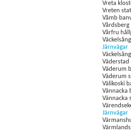
Vreta klos
Vreten
sta
Våmb
ban
Vårdsberg
Vårfru hål
Väckelsån
Järnvägar
Väckelsån
Väderstad
Väderum
Väderum
s
Välikoski 
Vännacka
Vännacka
Värendse
Järnvägar
Värmansh
Värmlands