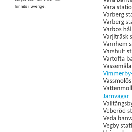
Vara
banv
funnits i Sverige.
Vara
stati
Varberg
st
Varberg st
Varbos
hål
Varjiträsk 
Varnhem
s
Varshult
s
Vartofta b
Vassemål
Vimmerby-
Vassmolö
Vattenmöl
Järnvägar
Valltångs
Veberöd s
Veda banv
Vegby
stat