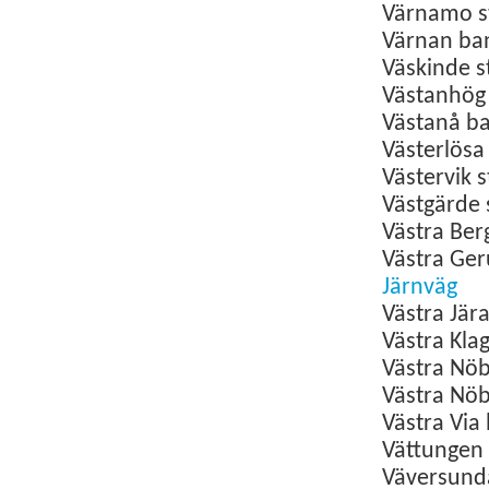
Värnamo
s
Värnan ba
Väskinde
s
Västanhög
Västanå b
Västerlös
Västervik
s
Västgärde 
Västra Ber
Västra Ge
Järnväg
Västra Jär
Västra Kla
Västra Nö
Västra Nöb
Västra Via
Vättungen
Väversun