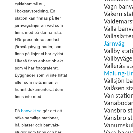
cyklabanvall.nu,
Vagn banv
i
bokstavsordning
.
En
Vakern sta
station kan finnas på fler
Valdemars
järnvägslinjer än vad som
Valla banv
finns med på denna lista.
Vallaslätt
Här presenteras endast
Järnväg
järnvägsbygg-nader, som
Vallby sta
finns på linjer vi har cyklat.
Vallbyväg
Likaså finns enbart objekt
Vallerås s
som vi har fotograferat.
Malung-Li
Byggnader som vi inte hittat
Vallsjön b
eller som rivits innan vi
Valåsen st
hunnit dokumenterat dem
Van statio
finns inte med.
Vanabodar
Vansbro s
På
banvakt.se
går det att
Vansbro s
söka samtliga stationer,
hållplatser och banvakt-
Vanumsku
stugor som finns och har