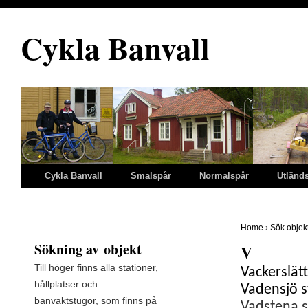
Cykla Banvall
Cykla Banvall
Smalspår
Normalspår
Utländ
Home
›
Sök objek
Sökning av
objekt
V
Till höger finns alla stationer,
Vackerslät
hållplatser och
Vadensjö s
banvaktstugor, som finns på
Vadstena