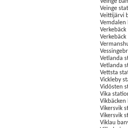
Veinge ba
Veinge sta
Veittijärv
Vemdalen h
Verkebäck
Verkebäck
Vermanshu
Vessingeb
Vetlanda
s
Vetlanda
s
Vettsta st
Vickleby
s
Vidösten
s
Vika stati
Vikbäcken 
Vikersvik 
Vikersvik 
Viklau
ban