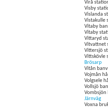
Virå stati
Visby
stat
Vislanda
s
Vistakulle
Vitaby
ban
Vitaby
sta
Vittaryd
st
Vitvattnet
Vittersjö s
Vittskövle
Brösarp
Vitån ban
Vojmån hål
Volgsele h
Vollsjö ba
Vombsjön 
Järnväg
Voxna bruk