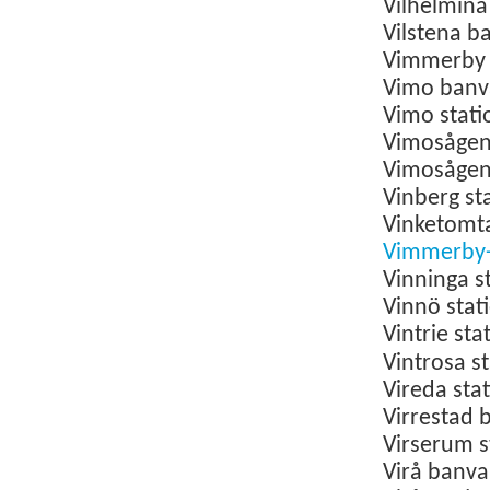
Vilhelmina
Vilstena b
Vimmerb
Vimo banv
Vimo stat
Vimosågen
Vimosågen
Vinberg
st
Vinketom
Vimmerby-
Vinninga
s
Vinnö
stat
Vintrie sta
Vintrosa s
Vireda
sta
Virrestad 
Virserum
s
Virå banv