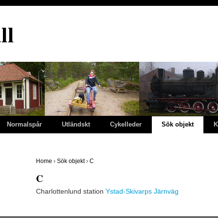
ll
Normalspår
Utländskt
Cykelleder
Sök objekt
K
Home
›
Sök objekt
›
C
C
Charlottenlund station
Ystad-Skivarps Järnväg