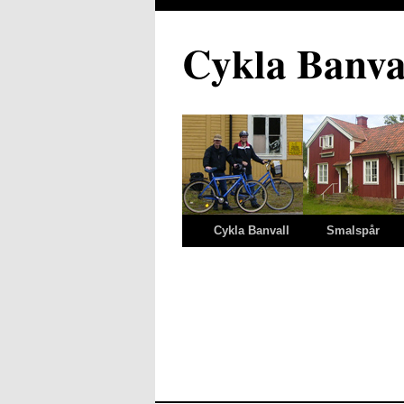
Cykla Banva
Cykla Banvall
Smalspår