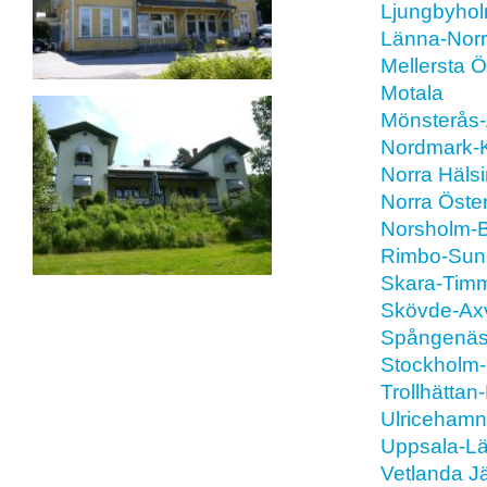
Ljungbyhol
Länna-Norr
Mellersta Ö
Motala
Mönsterås
Nordmark-K
Norra Häls
Norra Öste
Norsholm-
Rimbo-Sund
Skara-Timm
Skövde-Axv
Spångenäs
Stockholm
Trollhätta
Ulricehamn
Uppsala-L
Vetlanda Jä