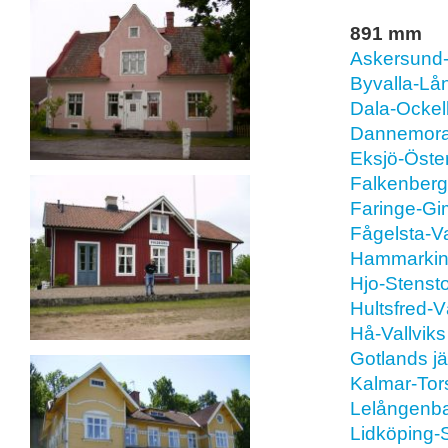
891 mm
Askersund-
Byvalla-Lå
Dala-Ockel
Dannemora
Eksjö-Öste
Falkenberg
Faringe-Gi
Fågelsta-
Hammarkin
Hjo-Stenst
Hultsfred-V
Hå-Vallvik
Gotlands j
Kalmar-Tor
Lelångenba
Lidköping-