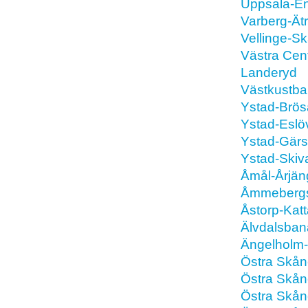
Uppsala-En
Varberg-Ät
Vellinge-S
Västra Cen
Landeryd
Västkustba
Ystad-Brösa
Ystad-Eslö
Ystad-Gärs
Ystad-Skiv
Åmål-Årjän
Åmmebergs
Åstorp-Kat
Älvdalsba
Ängelholm-
Östra Skån
Östra Skån
Östra Skån