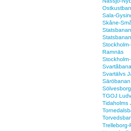
Nässjö-Nyb
Ostkustba
Sala-Gysin
Skåne-Små
Statsbana
Statsbana
Stockholm-
Ramnäs
Stockholm-
Svartåban
Svartälvs 
Säröbanan,
Sölvesborg
TGOJ Ludv
Tidaholms 
Tornedals
Torvedsban
Trelleborg