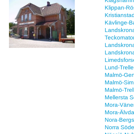
Klagshamn
Klippan-Rö
Kristiansta
Kävlinge-B
Landskrona
Teckomato
Landskrona
Landskrona
Limedsfors
Lund-Trell
Malmö-Gen
Malmö-Sim
Malmö-Trel
Mellersta 
Mora-Väner
Mora-Älvda
Nora-Bergs
Norra Söd