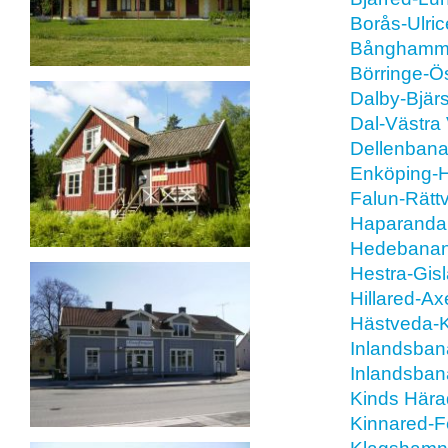
Borås-Ulri
Bånghamma
Börringe-Ö
Dalby-Bjär
Dal-Västra
Dellenban
Enköping-H
Falun-Rätt
Haparanda
Hedebana
Hestra-Gis
Hillared-Ax
Hästveda-K
Inlandsban
Inlandsban
Kinds Hära
Kinnared-F