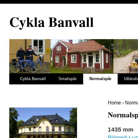
Cykla Banvall
Cykla Banvall
Smalspår
Normalspår
Utländ
Home
›
Norma
Normalspå
1435 mm
Bjärred-Lu