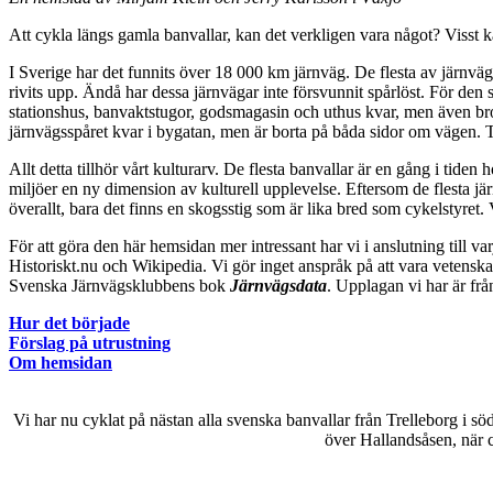
Att cykla längs gamla banvallar, kan det verkligen vara något? Visst k
I Sverige har det funnits över 18 000 km järnväg. De flesta av järnvä
rivits upp. Ändå har dessa järnvägar inte försvunnit spårlöst. För den 
stationshus, banvaktstugor, godsmagasin och uthus kvar, men även broar
järnvägsspåret kvar i bygatan, men är borta på båda sidor om vägen.
Allt detta tillhör vårt kulturarv. De flesta banvallar är en gång i tid
miljöer en ny dimension av kulturell upplevelse. Eftersom de flesta j
överallt, bara det finns en skogsstig som är lika bred som cykelstyret. 
För att göra den här hemsidan mer intressant har vi i anslutning till va
Historiskt.nu och Wikipedia. Vi gör inget anspråk på att vara vetenskap
Svenska Järnvägsklubbens bok
Järnvägsdata
. Upplagan vi har är frå
Hur det började
Förslag på utrustning
Om hemsidan
Vi har nu cyklat på nästan alla svenska banvallar från Trelleborg i söd
över Hallandsåsen, när c