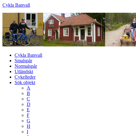
Cykla Banvall
Cykla Banvall
Smalspår
Normalspår
Utländskt
Cykelleder
Sök objekt
A
B
C
D
E
F
G
H
I