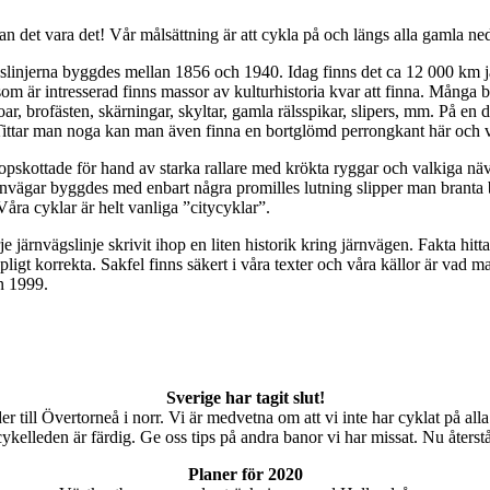
an det vara det! Vår målsättning är att cykla på och längs alla gamla ne
gslinjerna byggdes mellan 1856 och 1940. Idag finns det ca 12 000 km jä
som är intresserad finns massor av kulturhistoria kvar att finna. Många b
, brofästen, skärningar, skyltar, gamla rälsspikar, slipers, mm. På en de
 Tittar man noga kan man även finna en bortglömd perrongkant här och v
en hopskottade för hand av starka rallare med krökta ryggar och valkiga n
ärnvägar byggdes med enbart några promilles lutning slipper man branta
Våra cyklar är helt vanliga ”citycyklar”.
rje järnvägslinje skrivit ihop en liten historik kring järnvägen. Fakta h
ligt korrekta. Sakfel finns säkert i våra texter och våra källor är vad ma
n 1999.
Sverige har tagit slut!
er till Övertorneå i norr. Vi är medvetna om att vi inte har cyklat på a
ykelleden är färdig. Ge oss tips på andra banor vi har missat. Nu återstå
Planer för 2020