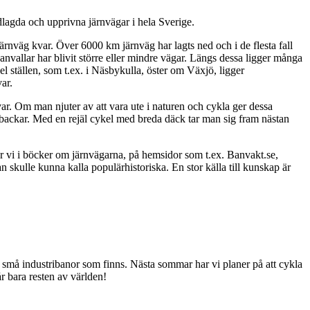
dlagda och upprivna järnvägar i hela Sverige.
rnväg kvar. Över 6000 km järnväg har lagts ned och i de flesta fall
anvallar har blivit större eller mindre vägar. Längs dessa ligger många
l ställen, som t.ex. i Näsbykulla, öster om Växjö, ligger
ar.
ävar. Om man njuter av att vara ute i naturen och cykla ger dessa
 backar. Med en rejäl cykel med breda däck tar man sig fram nästan
ittar vi i böcker om järnvägarna, på hemsidor som t.ex. Banvakt.se,
n skulle kunna kalla populärhistoriska. En stor källa till kunskap är
lla små industribanor som finns. Nästa sommar har vi planer på att cykla
r bara resten av världen!