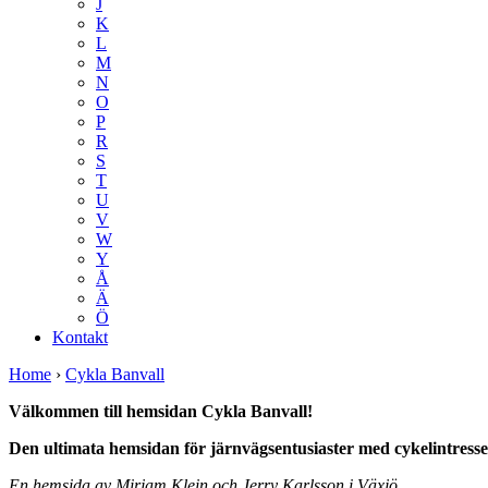
J
K
L
M
N
O
P
R
S
T
U
V
W
Y
Å
Ä
Ö
Kontakt
Home
›
Cykla Banvall
Välkommen till hemsidan Cykla Banvall!
Den ultimata hemsidan för järnvägsentusiaster med cykelintresse
En hemsida av Mirjam Klein och Jerry Karlsson i Växjö